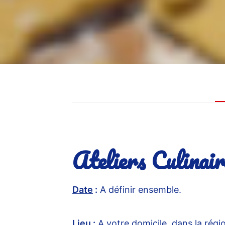
Ateliers Culinai
Date
:
A définir ensemble.
Lieu
:
A votre domicile, dans la ré