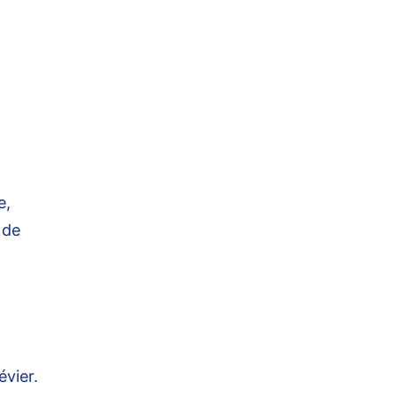
e,
 de
évier.