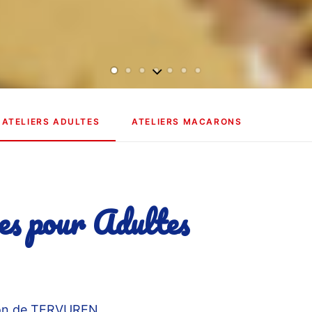
ATELIERS ADULTES
ATELIERS MACARONS
res pour Adultes
gion de TERVUREN.