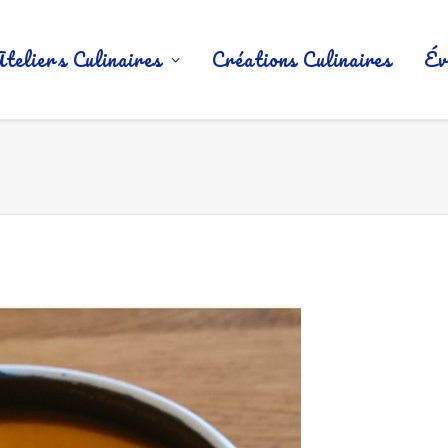
Ateliers Culinaires
Créations Culinaires
Év