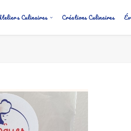
Ateliers Culinaires
Créations Culinaires
Év