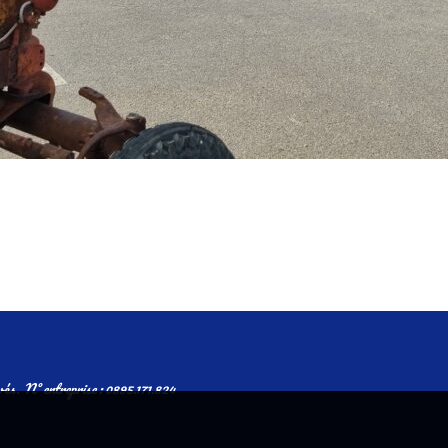
vés.
N° entreprise : 0895.171.824