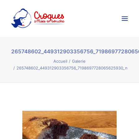
265748602_449312903356756_7198697728065
Accueil
Accueil
Galerie
Ateliers Culinaires
265748602_449312903356756_7198697728065625930_n
Créations Culinaires
Évènements
Galerie
Contact