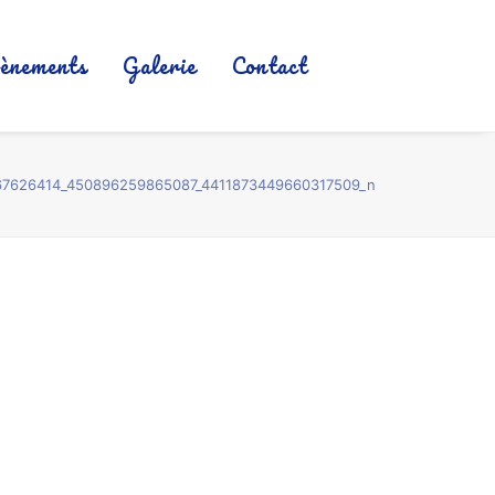
ènements
Galerie
Contact
67626414_450896259865087_4411873449660317509_n