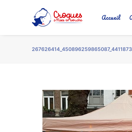
Accueil
267626414_450896259865087_441187