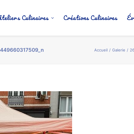
Ateliers Culinaires
Créations Culinaires
Év
3449660317509_n
Accueil
Galerie
2