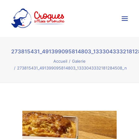
273815431_491399095814803_13330433321812
Accueil
Accueil
Galerie
Ateliers Culinaires
273815431_491399095814803_1333043332181284508_n
Créations Culinaires
Évènements
Galerie
Contact