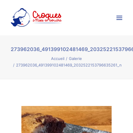
273962036_491399102481469_2032522153796
Accueil
Accueil
Galerie
Ateliers Culinaires
273962036_491399102481469_2032522153796635261_n
Créations Culinaires
Évènements
Galerie
Contact