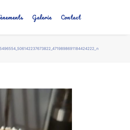
ènements
Galerie
Contact
5496554_506142237673822_4719898691184424222_n