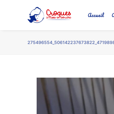
Accueil
275496554_506142237673822_471989