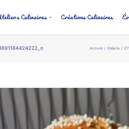
Ateliers Culinaires
Créations Culinaires
Év
8691184424222_n
Accueil
Galerie
27