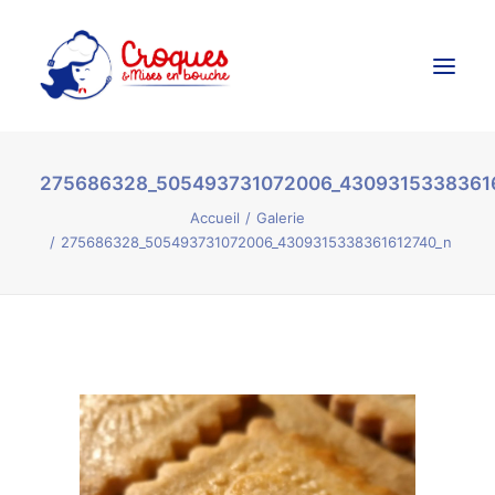
275686328_505493731072006_4309315338361
Accueil
Accueil
Galerie
Ateliers Culinaires
275686328_505493731072006_4309315338361612740_n
Créations Culinaires
Évènements
Galerie
Contact