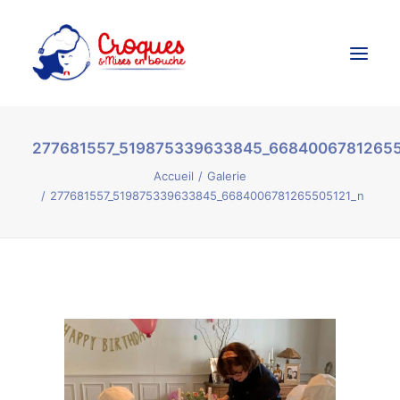
277681557_519875339633845_66840067812655
Accueil
Accueil
Galerie
Ateliers Culinaires
277681557_519875339633845_6684006781265505121_n
Créations Culinaires
Évènements
Galerie
Contact